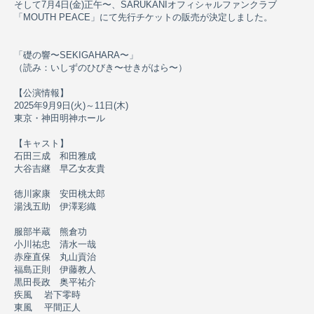
そして7月4日(金)正午〜、SARUKANIオフィシャルファンクラブ
「MOUTH PEACE」にて先行チケットの販売が決定しました。
「礎の響〜SEKIGAHARA〜」
（読み：いしずのひびき〜せきがはら〜）
【公演情報】
2025年9月9日(火)～11日(木)
東京・神田明神ホール
【キャスト】
石田三成 和田雅成
大谷吉継 早乙女友貴
徳川家康 安田桃太郎
湯浅五助 伊澤彩織
服部半蔵 熊倉功
小川祐忠 清水一哉
赤座直保 丸山貢治
福島正則 伊藤教人
黒田長政 奥平祐介
疾風 ​ 岩下零時
東風 ​ 平間正人