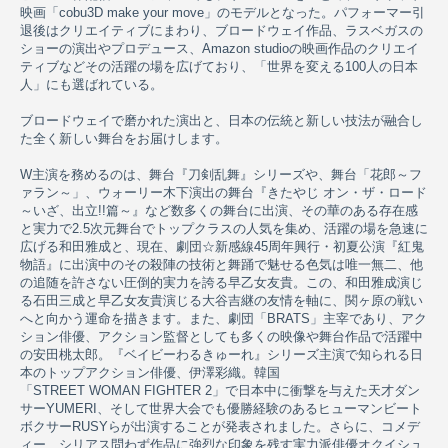
映画「cobu3D make your move」のモデルとなった。パフォーマー引
退後はクリエイティブにまわり、ブロードウェイ作品、ラスベガスの
ショーの演出やプロデュース、Amazon studioの映画作品のクリエイ
ティブなどその活躍の場を広げており、「世界を変える100人の日本
人」にも選ばれている。
ブロードウェイで磨かれた演出と、日本の伝統と新しい技法が融合し
た全く新しい舞台をお届けします。
W主演を務めるのは、舞台『刀剣乱舞』シリーズや、舞台「花郎～フ
ァラン～」、ウォーリー木下演出の舞台『きたやじ オン・ザ・ロード
～いざ、出立!!篇～』など数多くの舞台に出演、その華のある存在感
と実力で2.5次元舞台でトップクラスの人気を集め、活躍の場を急速に
広げる和田雅成と、現在、劇団☆新感線45周年興行・初夏公演『紅鬼
物語』に出演中のその殺陣の技術と舞踊で魅せる色気は唯一無二、他
の追随を許さない圧倒的実力を誇る早乙女友貴。この、和田雅成演じ
る石田三成と早乙女友貴演じる大谷吉継の友情を軸に、関ヶ原の戦い
へと向かう運命を描きます。また、劇団「BRATS」主宰であり、アク
ション俳優、アクション監督としても多くの映像や舞台作品で活躍中
の安田桃太郎。『ベイビーわるきゅーれ』シリーズ主演で知られる日
本のトップアクション俳優、伊澤彩織。韓国
「STREET WOMAN FIGHTER 2」で日本中に衝撃を与えた天才ダン
サーYUMERI、そして世界大会でも優勝経験のあるヒューマンビート
ボクサーRUSYらが出演することが発表されました。さらに、コメデ
ィー、シリアス問わず作品に強烈な印象を残す実力派俳優オクイシュ