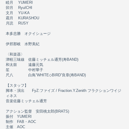
睦月 ​ YUMERI
卯月 ​ RyuICHI
文月 ​ YU-KA
霜月 ​ KURASHOU
月読 ​ RUSY
本多忠勝 オクイシュージ
伊邪那岐 水野美紀
〈和楽器〉
津軽三味線 佐藤ミッチェル通芳(寿BAND)
和太鼓 遠藤元気
笙 中村華子
尺八 白鳥“WHITE◇BIRD”良章(寿BAND)
【スタッフ】
脚本・演出 FyZ:ファイズ / Fraction.Y.Zenith フラクションワイジ
ィネス
音楽​​佐藤ミッチェル通芳
アクション監督 安田桃太郎(BRATS)
振付​​ YUMERI
制作​​ FAB・AOC
主催​​ AOC