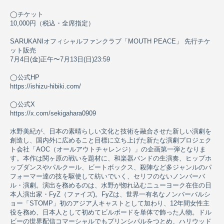
◯チケット
10,000円（税込・全席指定）
SARUKANIオフィシャルファンクラブ「MOUTH PEACE」 先行チケ
ット販売
7月4日(金)正午〜7月13日(日)23:59
◯公式HP
https://ishizu-hibiki.com/
◯公式X
https://x.com/sekigahara0909
水野美紀が、日本の素晴らしい文化と技術を融合させた新しい演劇を
創造し、国内外に広めること目標に立ち上げた新たな演劇プロジェク
ト会社「AOC（オールアウトチャレンジ）」の企画第一弾となりま
す。本作は関ヶ原の戦いを題材に、和楽器バンドの生演奏、ヒップホ
ップダンスやパルクール、ビートボックス、殺陣など多ジャンルのパ
フォーマー達の技を駆使して紡いでいく、セリフのないノンバーバ
ル・演劇。演出を務めるのは、水野が惚れ込むニューヨーク在住の日
本人演出家・FyZ（ファイズ)。FyZは、世界一有名なノンバーバルシ
ョー「STOMP」初のアジア人キャストとして加わり、12年間女性主
役を務め、日本人として初めてビルボードを単体で飾った人物。ドル
ビーの世界配信コマーシャルでもプリンシパルをつとめ、ハリウッド