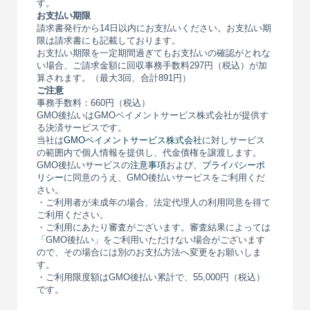
す。
お支払い期限
請求書発行から14日以内にお支払いください。お支払い期
限は請求書にも記載しております。
お支払い期限を一定期間過ぎてもお支払いの確認がとれな
い場合、ご請求金額に回収事務手数料297円（税込）が加
算されます。（最大3回、合計891円）
ご注意
事務手数料：660円（税込）
GMO後払いはGMOペイメントサービス株式会社が提供す
る決済サービスです。
当社は
GMOペイメントサービス株式会社
に対しサービス
の範囲内で個人情報を提供し、代金債権を譲渡します。
GMO後払いサービスの
注意事項
および、
プライバシーポ
リシー
に同意のうえ、GMO後払いサービスをご利用くだ
さい。
・ご利用者が未成年の場合、法定代理人の利用同意を得て
ご利用ください。
・ご利用にあたり審査がございます。審査結果によっては
「GMO後払い」をご利用いただけない場合がございます
ので、その場合には別のお支払方法へ変更をお願いしま
す。
・ご利用限度額はGMO後払い累計で、55,000円（税込）
です。